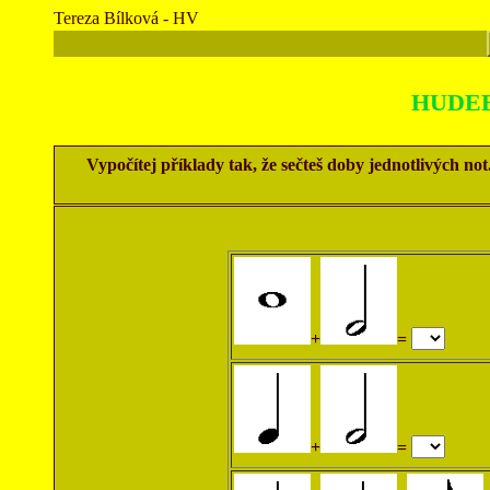
Tereza Bílková - HV
HUDEB
Vypočítej příklady tak, že sečteš doby jednotlivých n
+
=
+
=