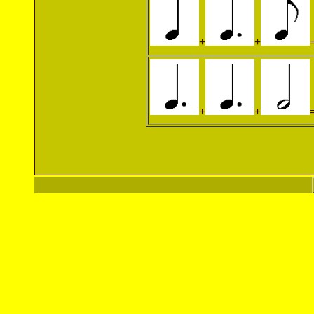
+
+
+
+