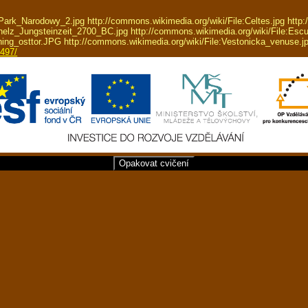
ark_Narodowy_2.jpg http://commons.wikimedia.org/wiki/File:Celtes.jpg http:
nelz_Jungsteinzeit_2700_BC.jpg http://commons.wikimedia.org/wiki/File:E
ing_osttor.JPG http://commons.wikimedia.org/wiki/File:Vestonicka_venuse.j
5497/
Opakovat cvičení