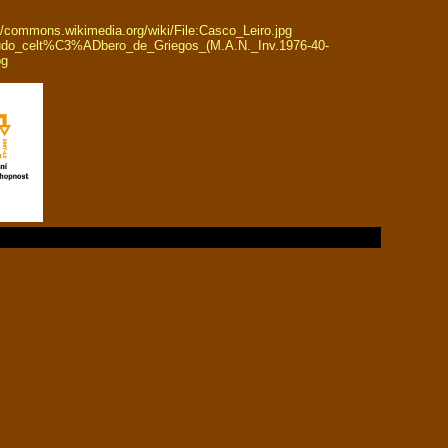
//commons.wikimedia.org/wiki/File:Casco_Leiro.jpg
scudo_celt%C3%ADbero_de_Griegos_(M.A.N._Inv.1976-40-
pg