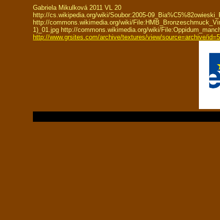
Gabriela Mikulková 2011 VL 20
http://cs.wikipedia.org/wiki/Soubor:2005-09_Bia%C5%82owieski_P
http://commons.wikimedia.org/wiki/File:HMB_Bronzeschmuck_Vi
1)_01.jpg http://commons.wikimedia.org/wiki/File:Oppidum_manch
http://www.grsites.com/archive/textures/view/source=archive/id=