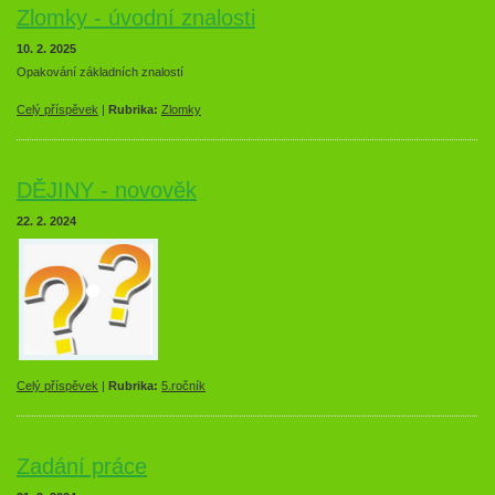
Zlomky - úvodní znalosti
10. 2. 2025
Opakování základních znalostí
Celý příspěvek
|
Rubrika:
Zlomky
DĚJINY - novověk
22. 2. 2024
Celý příspěvek
|
Rubrika:
5.ročník
Zadání práce