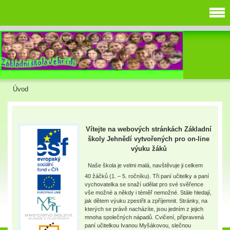
Úvod
Vítejte na webových stránkách Základní
školy Jehnědí vytvořených pro on-line
výuku žáků
Naše škola je velmi malá, navštěvuje ji celkem
40 žáčků (1. – 5. ročníku). Tři paní učitelky a paní
vychovatelka se snaží udělat pro své svěřence
vše možné a někdy i téměř nemožné. Stále hledají,
jak dětem výuku zpestřit a zpříjemnit. Stránky, na
kterých se právě nacházíte, jsou jedním z jejich
mnoha společných nápadů. Cvičení, připravená
paní učitelkou Ivanou Myšákovou, slečnou