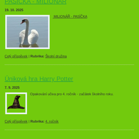
PASÍČKA - MILIONÁŘ
19. 10. 2025
MILIONÁŘ - PASÍČKA
Celý příspěvek
|
Rubrika:
Školní družina
Úniková hra Harry Potter
7. 9. 2025
Opakování učiva pro 4. ročník - začátek školního roku.
Celý příspěvek
|
Rubrika:
4. ročník