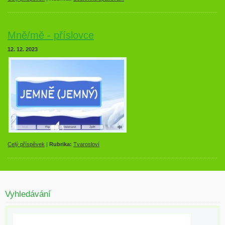
Mně/mě - příslovce
12. 12. 2023
Celý příspěvek
|
Rubrika:
Tvarosloví
Vyhledávání