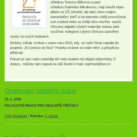
učitelkou Terezou Bílkovou a paní
učitelkou Gabrielou Mikulkovou, mají sloužit nejen
dětem ze ZŠ Jehnědí, ale také všem malým
kamarádům, kteří si na internetu chtějí procvičovat
své znalosti nebo se chtějí něco nového naučit.
Všechny digitální učební materiály mohou také
využívat kolegové z jiných škol pro zpestření
výuky ve svých hodinách.
Stránky začaly vznikat v srpnu roku 2010, kdy se naše škola zapojila do
projektu: „EU peníze do škol." Podoba stránek se stále mění a příspěvky
přibývají.
Pokud se vám naše materiály líbí nebo budete mít nějaké připomínky či
dotazy, můžete nám napsat na náš školní e-mail: zsjehnedi@wo.cz
Opakování pololetní práce
16. 1. 2026
POLOLETNÍ PRÁCE PRO NEJLEPŠÍ TŘEŤÁKY
Celý příspěvek
|
Rubrika:
3. ročník