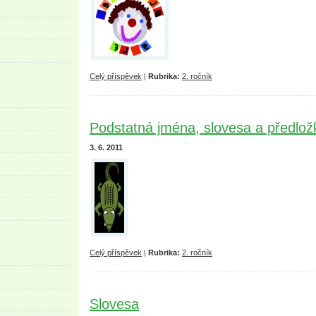
Celý příspěvek
|
Rubrika:
2. ročník
Podstatná jména, slovesa a předložk
3. 6. 2011
Celý příspěvek
|
Rubrika:
2. ročník
Slovesa