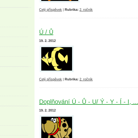
Celý příspěvek
|
Rubrika:
2. ročník
Ú / Ů
19. 2. 2012
Celý příspěvek
|
Rubrika:
2. ročník
Doplňování Ú - Ů - U/ Ý - Y - Í - I, ..
19. 2. 2012