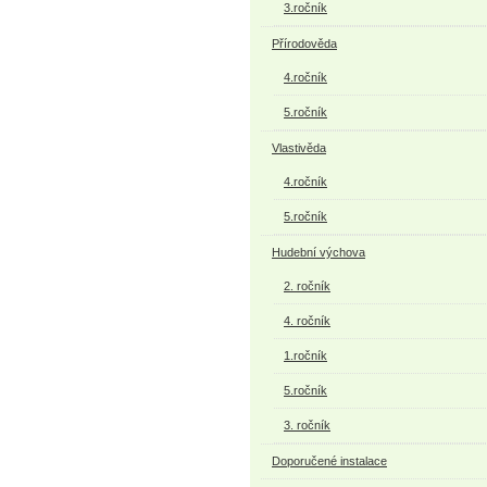
3.ročník
Přírodověda
4.ročník
5.ročník
Vlastivěda
4.ročník
5.ročník
Hudební výchova
2. ročník
4. ročník
1.ročník
5.ročník
3. ročník
Doporučené instalace