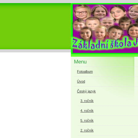
Menu
Fotoalbum
Úvod
Český jazyk
3. ročník
4. ročník
5. ročník
2. ročník