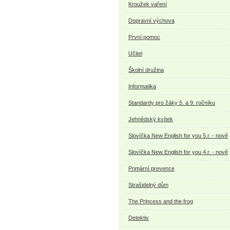
Kroužek vaření
Dopravní výchova
První pomoc
Učitel
Školní družina
Informatika
Standardy pro žáky 5. a 9. ročníku
Jehnědský kvítek
Slovíčka New English for you 5.r. - nově
Slovíčka New English for you 4.r. - nově
Primární prevence
Strašidelný dům
The Princess and the frog
Detektiv