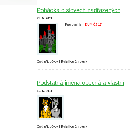
Pohádka o slovech nadřazených
28. 5. 2011
Pracovní list
DUM ČJ 17
Celý příspěvek
|
Rubrika:
2. ročník
Podstatná jména obecná a vlastní
10. 5. 2011
Celý příspěvek
|
Rubrika:
2. ročník