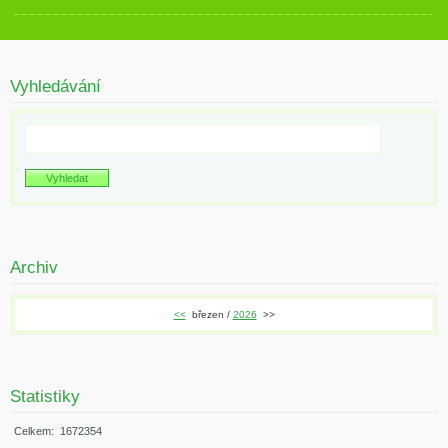
Vyhledávání
Archiv
<<
březen /
2026
>>
Statistiky
Celkem:
1672354