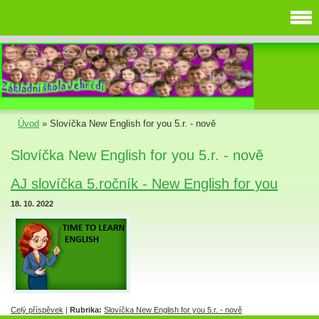
Úvod
»
Slovíčka New English for you 5.r. - nově
Slovíčka New English for you 5.r. - nově
AJ slovíčka 5.ročník - New English for you
18. 10. 2022
Celý příspěvek
|
Rubrika:
Slovíčka New English for you 5.r. - nově