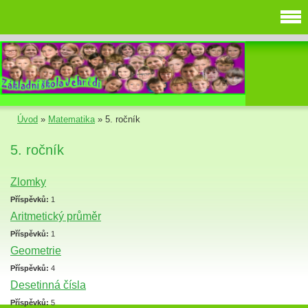
Úvod
»
Matematika
»
5. ročník
5. ročník
Zlomky
Příspěvků:
1
Aritmetický průměr
Příspěvků:
1
Geometrie
Příspěvků:
4
Desetinná čísla
Příspěvků:
5