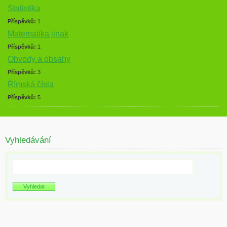
Statistika
Příspěvků:
1
Matematika jinak
Příspěvků:
1
Obvody a obsahy
Příspěvků:
3
Římská čísla
Příspěvků:
5
Vyhledávání