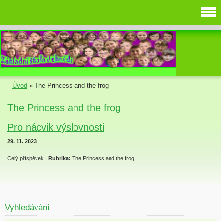
Úvod
»
The Princess and the frog
The Princess and the frog
Pro nácvik výslovnosti
29. 11. 2023
Celý příspěvek
|
Rubrika:
The Princess and the frog
Vyhledávání