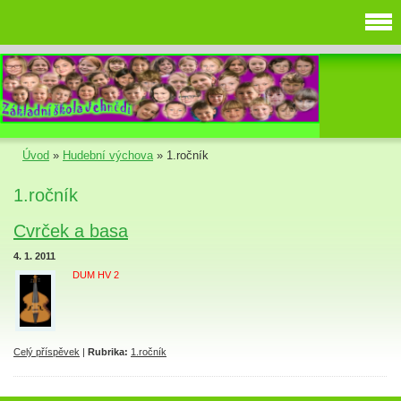
Úvod
»
Hudební výchova
»
1.ročník
1.ročník
Cvrček a basa
4. 1. 2011
DUM HV 2
Celý příspěvek
|
Rubrika:
1.ročník