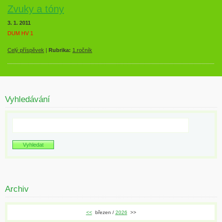
Zvuky a tóny
3. 1. 2011
DUM HV 1
Celý příspěvek
|
Rubrika:
1.ročník
Vyhledávání
Archiv
<<
březen /
2026
>>