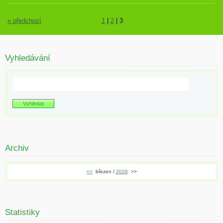
« předchozí
1
|
2
|
3
Vyhledávání
Archiv
<<
březen /
2026
>>
Statistiky