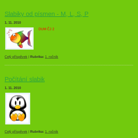
Slabiky od písmen - M, L, S, P
1. 11. 2010
DUM ČJ 2
Celý příspěvek
|
Rubrika:
1. ročník
Počítání slabik
1. 11. 2010
Celý příspěvek
|
Rubrika:
1. ročník