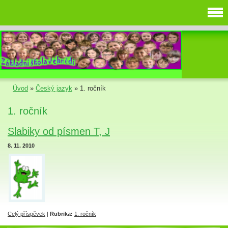
Úvod
»
Český jazyk
»
1. ročník
1. ročník
Slabiky od písmen T, J
8. 11. 2010
Celý příspěvek
|
Rubrika:
1. ročník