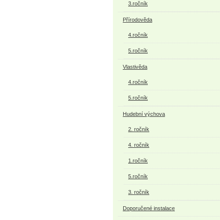
3.ročník
Přírodověda
4.ročník
5.ročník
Vlastivěda
4.ročník
5.ročník
Hudební výchova
2. ročník
4. ročník
1.ročník
5.ročník
3. ročník
Doporučené instalace