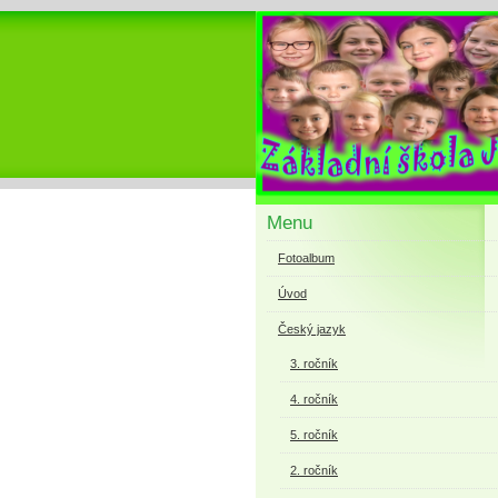
Menu
Fotoalbum
Úvod
Český jazyk
3. ročník
4. ročník
5. ročník
2. ročník