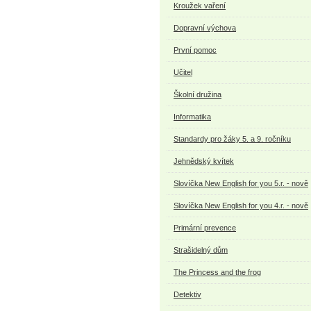
Kroužek vaření
Dopravní výchova
První pomoc
Učitel
Školní družina
Informatika
Standardy pro žáky 5. a 9. ročníku
Jehnědský kvítek
Slovíčka New English for you 5.r. - nově
Slovíčka New English for you 4.r. - nově
Primární prevence
Strašidelný dům
The Princess and the frog
Detektiv