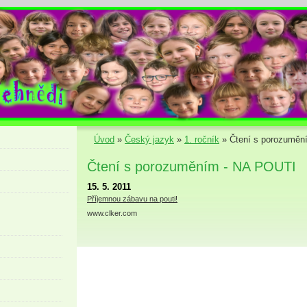
Úvod
»
Český jazyk
»
1. ročník
»
Čtení s porozuměn
Čtení s porozuměním - NA POUTI
15. 5. 2011
Příjemnou zábavu na pouti!
www.clker.com