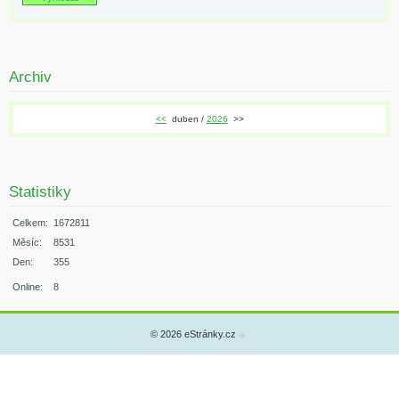
Archiv
<<
duben /
2026
>>
Statistiky
Celkem:
1672811
Měsíc:
8531
Den:
355
Online:
8
© 2026 eStránky.cz