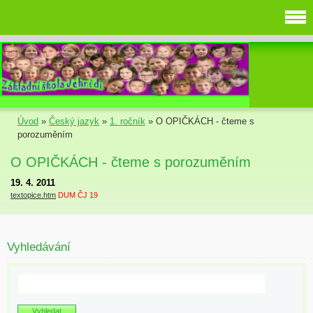
Úvod
»
Český jazyk
»
1. ročník
»
O OPIČKÁCH - čteme s
porozuměním
O OPIČKÁCH - čteme s porozuměním
19. 4. 2011
textopice.htm
DUM ČJ 19
Vyhledávání