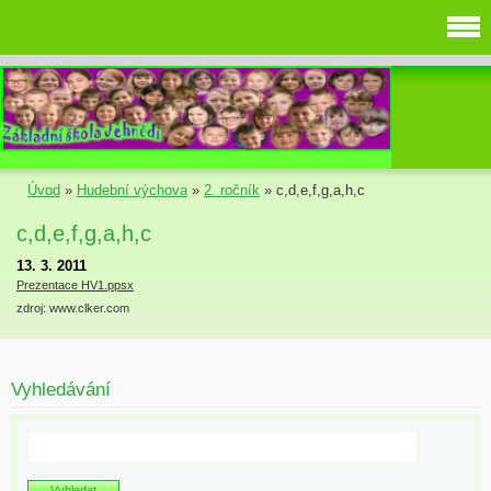
Úvod
»
Hudební výchova
»
2. ročník
»
c,d,e,f,g,a,h,c
c,d,e,f,g,a,h,c
13. 3. 2011
Prezentace HV1.ppsx
zdroj: www.clker.com
Vyhledávání