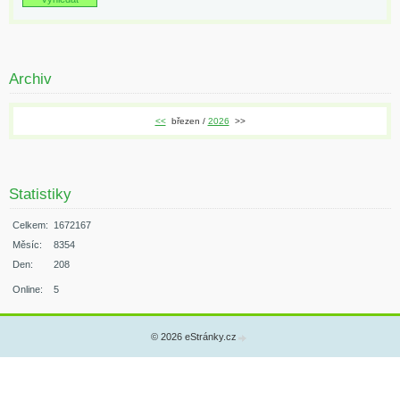
Archiv
<<
březen /
2026
>>
Statistiky
Celkem:
1672167
Měsíc:
8354
Den:
208
Online:
5
© 2026 eStránky.cz