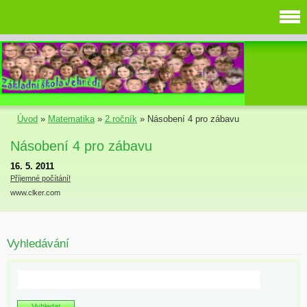
Úvod
»
Matematika
»
2.ročník
»
Násobení 4 pro zábavu
Násobení 4 pro zábavu
16. 5. 2011
Příjemné počítání!
www.clker.com
Vyhledávání