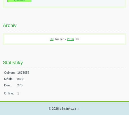
Archiv
<<
březen /
2026
>>
Statistiky
Celkem:
1673057
Měsíc:
8455
Den:
276
Online:
1
© 2026 eStránky.cz