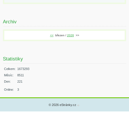
Archiv
<<
březen /
2026
>>
Statistiky
Celkem:
1673293
Měsíc:
8511
Den:
221
Online:
3
© 2026 eStránky.cz