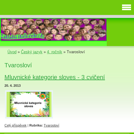
Úvod
»
Český jazyk
»
4. ročník
»
Tvarosloví
Tvarosloví
Mluvnické kategorie sloves - 3 cvičení
20. 4. 2013
Celý příspěvek
|
Rubrika:
Tvarosloví