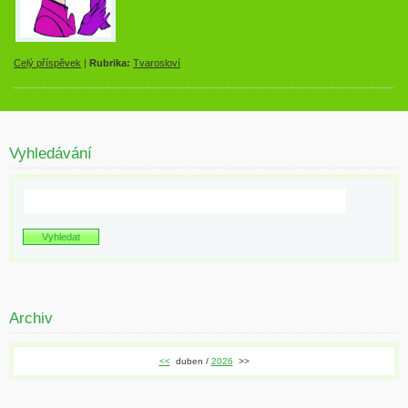
Celý příspěvek
|
Rubrika:
Tvarosloví
Vyhledávání
Archiv
<<
duben /
2026
>>