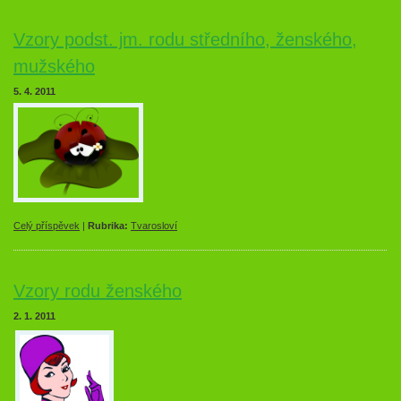
Vzory podst. jm. rodu středního, ženského,
mužského
5. 4. 2011
Celý příspěvek
|
Rubrika:
Tvarosloví
Vzory rodu ženského
2. 1. 2011