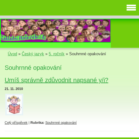
Úvod
»
Český jazyk
»
5. ročník
»
Souhrnné opakování
Souhrnné opakování
Umíš správně zdůvodnit napsané y/i?
21. 11. 2010
Celý příspěvek
|
Rubrika:
Souhrnné opakování