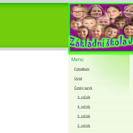
Menu
Fotoalbum
Úvod
Český jazyk
3. ročník
4. ročník
5. ročník
2. ročník