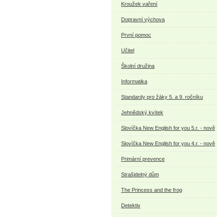
Kroužek vaření
Dopravní výchova
První pomoc
Učitel
Školní družina
Informatika
Standardy pro žáky 5. a 9. ročníku
Jehnědský kvítek
Slovíčka New English for you 5.r. - nově
Slovíčka New English for you 4.r. - nově
Primární prevence
Strašidelný dům
The Princess and the frog
Detektiv