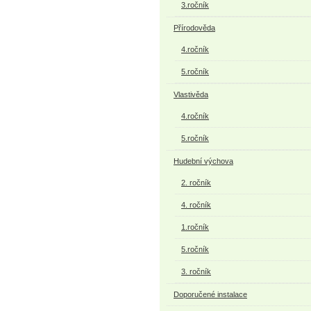
3.ročník
Přírodověda
4.ročník
5.ročník
Vlastivěda
4.ročník
5.ročník
Hudební výchova
2. ročník
4. ročník
1.ročník
5.ročník
3. ročník
Doporučené instalace