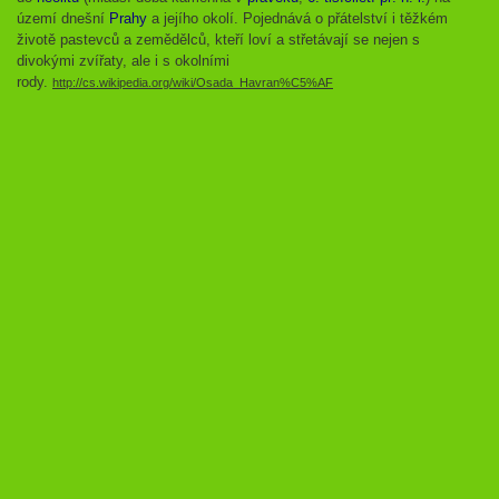
území dnešní
Prahy
a jejího okolí. Pojednává o přátelství i těžkém
životě pastevců a zemědělců, kteří loví a střetávají se nejen s
divokými zvířaty, ale i s okolními
rody.
http://cs.wikipedia.org/wiki/Osada_Havran%C5%AF