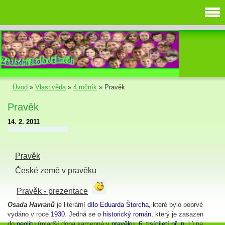
Úvod
»
Vlastivěda
»
4.ročník
»
Pravěk
Pravěk
14. 2. 2011
Pravěk
České země v pravěku
Pravěk - prezentace
Osada Havranů
je literární
dílo
Eduarda Štorcha
, které bylo poprvé
vydáno v roce
1930
. Jedná se o
historický román
, který je zasazen
do
neolitu
(mladší doba kamenná v
pravěku
,
6. tisíciletí př. n. l.
) na